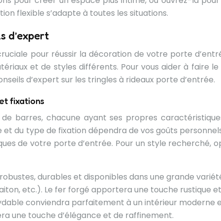
ns pour créer un espace plus intime, ou ouvrez-la pour
tion flexible s’adapte à toutes les situations.
ls d’expert
ruciale pour réussir la décoration de votre porte d’entrée
riaux et de styles différents. Pour vous aider à faire le
nseils d’expert sur les tringles à rideaux porte d’entrée.
et fixations
e barres, chacune ayant ses propres caractéristique
e et du type de fixation dépendra de vos goûts personnels
ques de votre porte d’entrée. Pour un style recherché, o
robustes, durables et disponibles dans une grande variét
 laiton, etc.). Le fer forgé apportera une touche rustique e
oxydable conviendra parfaitement à un intérieur moderne 
rtera une touche d’élégance et de raffinement.