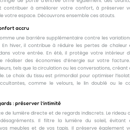
 tringle de porte d’entrée offre également des avant
t contribuer à améliorer votre confort, à préserver v
de votre espace. Découvrons ensemble ces atouts.
confort accru
 comme une barrière supplémentaire contre les variation
En hiver, il contribue à réduire les pertes de chaleur 
ns votre entrée. En été, il protège votre intérieur d
e réaliser des économies d’énergie sur votre facture
eurs, tels que la circulation ou les conversations, créant 
 Le choix du tissu est primordial pour optimiser l’isolati
 occultantes, comme le velours, le lin doublé ou le c
ards : préserver l’intimité
 de lumière directe et de regards indiscrets. Le rideau o
sagréments. Il filtre la lumière du soleil, évitant a
 vos meubles et de vos tapis. Il préserve également v