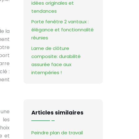
idées originales et
tendances
Porte fenêtre 2 vantaux :
élégance et fonctionnalité
de la
réunies
ment
otre
Lame de clôture
port
composite: durabilité
arre
assurée face aux
lé :
intempéries !
ment
 une
Articles similaires
 les
choix
Peindre plan de travail
e et