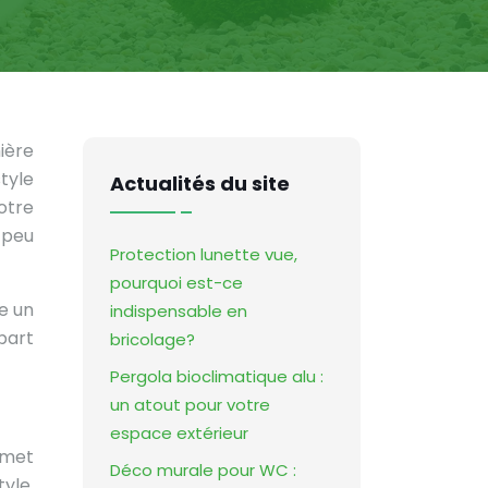
ière
style
Actualités du site
otre
 peu
Protection lunette vue,
pourquoi est-ce
le un
indispensable en
part
bricolage?
Pergola bioclimatique alu :
un atout pour votre
espace extérieur
rmet
Déco murale pour WC :
yle.