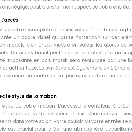
nt négligé, peut transformer l’aspect de votre entrée.
 l’accès
t paraître incomplète et moins valorisée. La tringle agit 
rée un cadre visuel qui attire l’attention sur cet élé
 Un modèle bien choisi mettra en valeur les atouts de v
auts. Un accès banal peut ainsi être embelli par un sup
orte imposante en bois massif sera renforcée par une b
e et authentique. La symétrie est également un élément c
le distance du cadre de la porte, apportera un senti
c le style de la maison
visite de votre maison. L’accessoire contribue à créer
coratif de votre intérieur. Il doit s’harmoniser avec
sents dans votre salon, votre couloir ou votre entrée. Le 
ocié est crucial pour créer une atmosphère accueillant