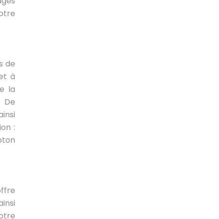
ages
otre
s de
et à
e la
. De
ainsi
on :
oton
ffre
insi
otre