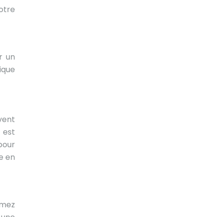
otre
r un
ique
vent
 est
pour
e en
rmez