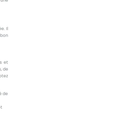
 une
. Il
 bon
s et
, de
ptez
é de
t
et