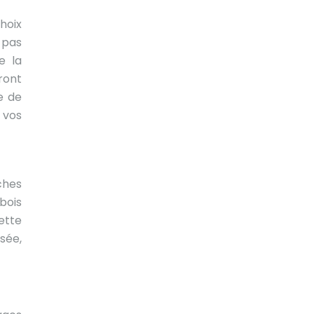
hoix
z pas
e la
ront
e de
 vos
ches
bois
ette
sée,