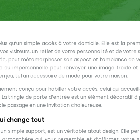
lus qu’un simple accès à votre domicile. Elle est la prem
os visiteurs, un reflet de votre personnalité et de votre 
igée, peut métamorphoser son aspect et l’ambiance de v
re ou impersonnelle peut renvoyer une image froide et
en jeu, tel un accessoire de mode pour votre maison.
quement conçu pour habiller votre accès, celui qui accueil
. La tringle de porte d’entrée est un élément décoratif à 
le passage en une invitation chaleureuse.
qui change tout
’un simple support, est un véritable atout design. Elle pe
e atmosphère qui vous ressemble et d’affirmer votre st