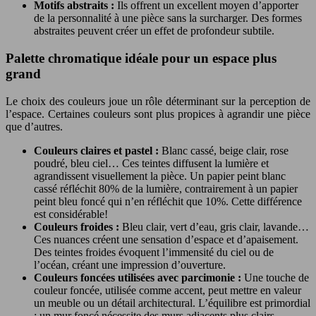
Motifs abstraits :
Ils offrent un excellent moyen d’apporter
de la personnalité à une pièce sans la surcharger. Des formes
abstraites peuvent créer un effet de profondeur subtile.
Palette chromatique idéale pour un espace plus
grand
Le choix des couleurs joue un rôle déterminant sur la perception de
l’espace. Certaines couleurs sont plus propices à agrandir une pièce
que d’autres.
Couleurs claires et pastel :
Blanc cassé, beige clair, rose
poudré, bleu ciel… Ces teintes diffusent la lumière et
agrandissent visuellement la pièce. Un papier peint blanc
cassé réfléchit 80% de la lumière, contrairement à un papier
peint bleu foncé qui n’en réfléchit que 10%. Cette différence
est considérable!
Couleurs froides :
Bleu clair, vert d’eau, gris clair, lavande…
Ces nuances créent une sensation d’espace et d’apaisement.
Des teintes froides évoquent l’immensité du ciel ou de
l’océan, créant une impression d’ouverture.
Couleurs foncées utilisées avec parcimonie :
Une touche de
couleur foncée, utilisée comme accent, peut mettre en valeur
un meuble ou un détail architectural. L’équilibre est primordial
: un mur foncé nécessite des murs adjacents plus clairs.