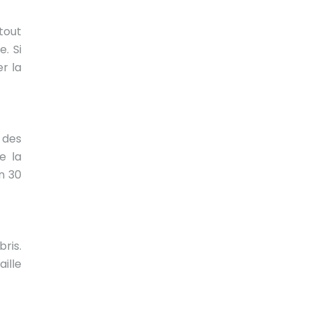
tout
. Si
r la
 des
e la
n 30
ris.
ille