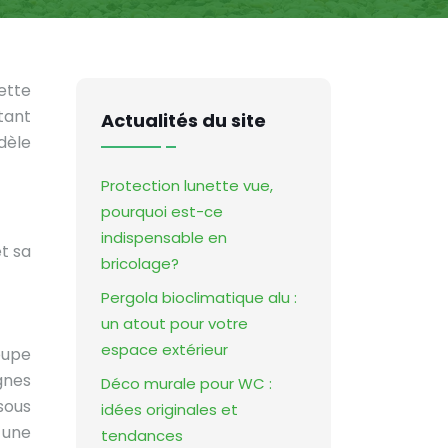
ette
tant
Actualités du site
dèle
Protection lunette vue,
pourquoi est-ce
indispensable en
et sa
bricolage?
Pergola bioclimatique alu :
un atout pour votre
espace extérieur
oupe
gnes
Déco murale pour WC :
 sous
idées originales et
 une
tendances