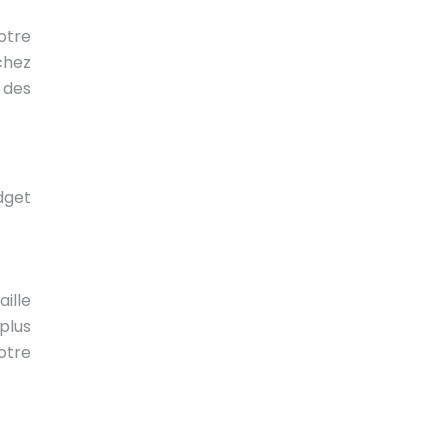
otre
chez
 des
dget
aille
plus
otre