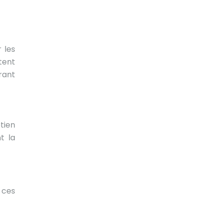
 les
tent
rant
tien
t la
 ces