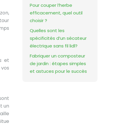
Pour couper l’herbe
zon,
efficacement, quel outil
utour
choisir ?
emps
Quelles sont les
spécificités d’un sécateur
électrique sans fil lidl?
Fabriquer un composteur
s et
de jardin : étapes simples
 vos
et astuces pour le succès
sont
t un
ille
itue