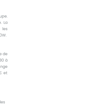
upe.
. La
 les
00W.
e de
30 à
ange
€ et
les