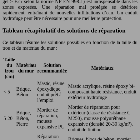
gel > F25 selon la norme NF EN 998-1) est indispensable dans les
zones exposées. Une réparation mal protégée se détériore
rapidement, entraînant de nouvelles infiltrations d’eau. Un enduit
hydrofuge peut être nécessaire pour une meilleure protection.
Tableau récapitulatif des solutions de réparation
Ce tableau résume les solutions possibles en fonction de la taille du
trou et du matériau du mur :
Taille
du
Matériau
Solution
Matériaux
trou
du mur
recommandée
(cm)
Mastic, résine
Mastic acrylique, résine époxy bi-
Brique,
époxydique,
< 5
composant haute résistance, enduit
Béton
enduit prêt à
extérieur hydrofuge
l’emploi
Mortier de réparation pour
Mortier de
Brique,
extérieur (classe de résistance C
réparation,
5-20
Béton,
M250), mousse polyuréthane
mousse
Pierre
expansive (densité 20-30 kg/m³),
expansive PU
enduit de finition
Réparation
Briques, blocs de béton, mortier,