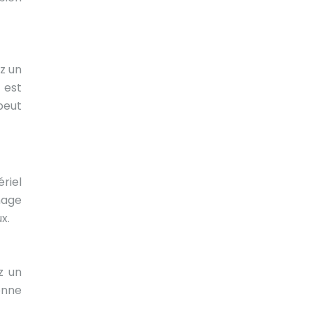
ez un
 est
peut
ériel
inage
x.
z un
onne