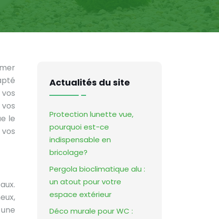
rmer
apté
Actualités du site
 vos
 vos
Protection lunette vue,
e le
pourquoi est-ce
 vos
indispensable en
bricolage?
Pergola bioclimatique alu :
un atout pour votre
aux.
espace extérieur
neux,
 une
Déco murale pour WC :