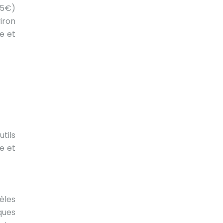
15€)
iron
e et
utils
e et
èles
iques