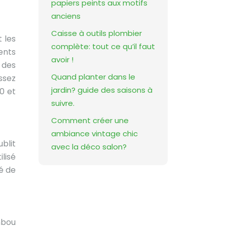
papiers peints aux motifs
anciens
Caisse à outils plombier
t les
complète: tout ce qu’il faut
ents
avoir !
 des
Quand planter dans le
ssez
jardin? guide des saisons à
0 et
suivre.
Comment créer une
ambiance vintage chic
ublit
avec la déco salon?
ilisé
é de
mbou