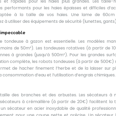
 et rapides pour les haies plus grandes. Les taille-h
s performants pour les haies épaisses et difficiles d’ac
aptée à la taille de vos haies. Une lame de 60cm
à utiliser des équipements de sécurité (lunettes, gants)
 impeccable
e tondeuse à gazon est essentielle. Les modèles man
(moins de 50m²). Les tondeuses rotatives (à partir de 1
nnes à grandes (jusqu’à 500m²). Pour les grandes surf
tion complète, les robots tondeuses (à partir de 500€) 
permet de hacher finement l’herbe et de la laisser sur p
a consommation d’eau et l’utilisation d’engrais chimiques.
 taille des branches et des arbustes. Les sécateurs à 
écateurs à crémaillère (à partir de 20€) facilitent la ta
 un sécateur en acier inoxydable de qualité professionne
ièrement pour une coupe nette et précise. Un sécateur 