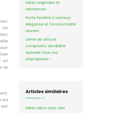
idées originales et
tendances
Porte fenêtre 2 vantaux :
avec
élégance et fonctionnalité
. Un
réunies
leur
Lame de clôture
pelle
composite: durabilité
pour
assurée face aux
 Des
intempéries !
t un
e se
Articles similaires
ent.
 sol
 est
Idées déco avec des