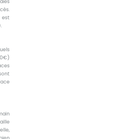
aies
cès.
 est
.
uels
00€)
aces
sont
lace
main
ille
lle,
bien