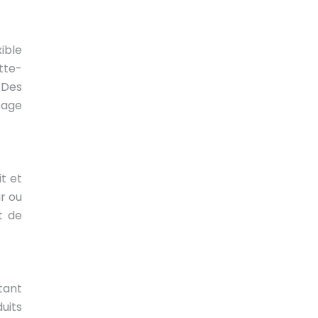
ible
tte-
 Des
sage
t et
r ou
t de
tant
uits