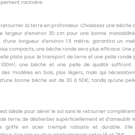
oppement racinaire.
r retourner la terre en profondeur. Choisissez une bêche 
ne largeur d’environ 30 cm pour une bonne maniabilité
d’une longueur d’environ 1.5 mètre, garantira un meil
ols plus compacts, une bêche ronde sera plus efficace. Une 
lle plate pour le transport de terre et une pelle ronde 
 100m², une bêche et une pelle de qualité suffiront.
 des modèles en bois, plus légers, mais qui nécessiten
 d’une bonne bêche est de 30 à 50€, tandis qu’une pell
) est idéale pour aérer le sol sans le retourner complètem
de terre, de désherber superficiellement et d’ameublir le
 griffe en acier trempé robuste et durable. Elle
gileux. Son prix se situe généralement entre 15 et 25€.