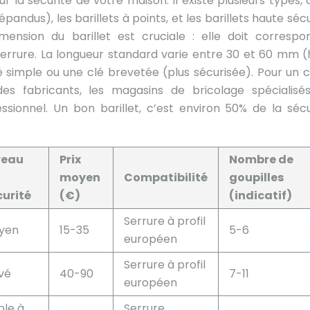
r la sécurité de votre maison. Il existe plusieurs types, 
répandus), les barillets à points, et les barillets haute séc
ension du barillet est cruciale : elle doit correspo
errure. La longueur standard varie entre 30 et 60 mm (
 simple ou une clé brevetée (plus sécurisée). Pour un c
 des fabricants, les magasins de bricolage spécialisé
sionnel. Un bon barillet, c’est environ 50% de la sécu
veau
Prix
Nombre de
moyen
Compatibilité
goupilles
curité
(€)
(indicatif)
Serrure à profil
yen
15-35
5-6
européen
Serrure à profil
vé
40-90
7-11
européen
ble à
Serrure