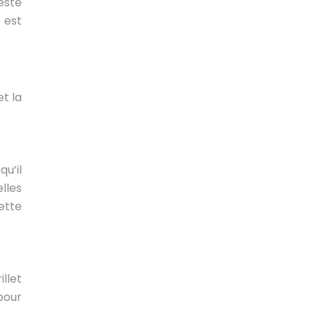
reste
 est
t la
qu’il
lles
ette
llet
pour