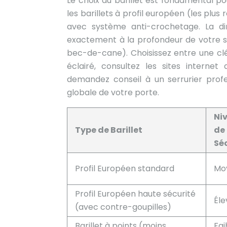
Le choix du barillet est fondamental pou
les barillets à profil européen (les plus 
avec système anti-crochetage. La dim
exactement à la profondeur de votre s
bec-de-cane). Choisissez entre une clé
éclairé, consultez les sites internet
demandez conseil à un serrurier profes
globale de votre porte.
Ni
Type de Barillet
de
Sé
Profil Européen standard
Mo
Profil Européen haute sécurité
Éle
(avec contre-goupilles)
Barillet à points (moins
Fai