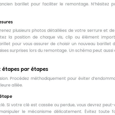
ien barillet pour faciliter le remontage. N’hésitez p
mesures
ez plusieurs photos détaillées de votre serrure et de
tez la position de chaque vis, clip ou élément import
illet pour vous assurer de choisir un nouveau barillet d
aises surprises lors du remontage. Un schéma peut aussi 
: étapes par étapes
ision. Procédez méthodiquement pour éviter d’endomm
eure alliée.
 étape
clé. Si votre clé est cassée ou perdue, vous devrez peut-
r manipuler le mécanisme délicatement. Évitez toute f