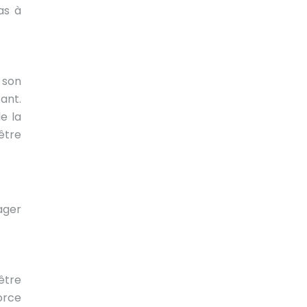
as à
 son
ant.
e la
être
ager
être
orce