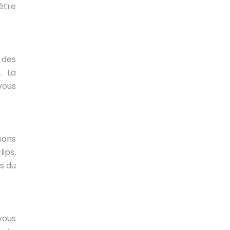
 être
 des
. La
vous
 sans
ips,
s du
vous