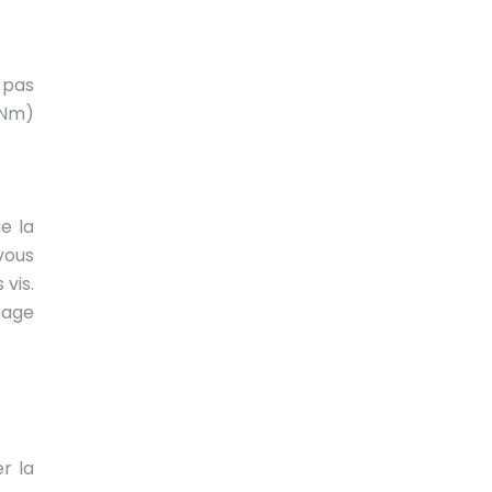
z pas
 Nm)
e la
vous
 vis.
mage
r la