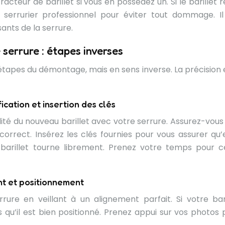
tracteur de barillet si vous en possédez un. Si le barillet 
 serrurier professionnel pour éviter tout dommage. Il
nts de la serrure.
serrure : étapes inverses
étapes du démontage, mais en sens inverse. La précision e
ication et insertion des clés
lité du nouveau barillet avec votre serrure. Assurez-vous 
 correct. Insérez les clés fournies pour vous assurer qu’e
barillet tourne librement. Prenez votre temps pour c
ent et positionnement
rrure en veillant à un alignement parfait. Si votre bari
u’il est bien positionné. Prenez appui sur vos photos 